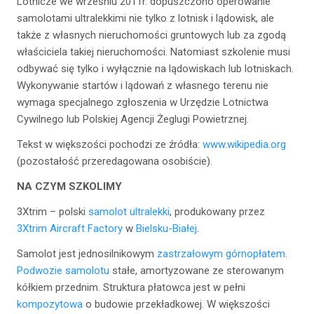
Lotnicze we wrześniu 2011r. dopuszczono operowanie
samolotami ultralekkimi nie tylko z lotnisk i lądowisk, ale
także z własnych nieruchomości gruntowych lub za zgodą
właściciela takiej nieruchomości. Natomiast szkolenie musi
odbywać się tylko i wyłącznie na lądowiskach lub lotniskach.
Wykonywanie startów i lądowań z własnego terenu nie
wymaga specjalnego zgłoszenia w Urzędzie Lotnictwa
Cywilnego lub Polskiej Agencji Żeglugi Powietrznej.
Tekst w większości pochodzi ze źródła:
www.wikipedia.org
(pozostałość przeredagowana osobiście).
NA CZYM SZKOLIMY
3Xtrim – polski
samolot
ultralekki
, produkowany przez
3Xtrim Aircraft Factory
w
Bielsku-Białej
.
Samolot jest jednosilnikowym
zastrzałowym
górnopłatem
.
Podwozie samolotu
stałe, amortyzowane ze sterowanym
kółkiem przednim. Struktura płatowca jest w pełni
kompozytowa
o budowie przekładkowej. W większości