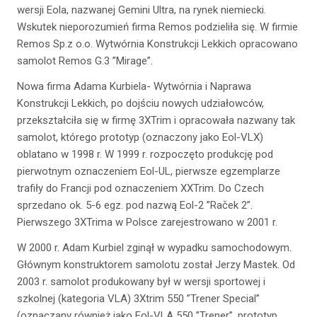
wersji Eola, nazwanej Gemini Ultra, na rynek niemiecki.
Wskutek nieporozumień firma Remos podzieliła się. W firmie
Remos Sp.z o.o. Wytwórnia Konstrukcji Lekkich opracowano
samolot Remos G.3 ”Mirage”.
Nowa firma Adama Kurbiela- Wytwórnia i Naprawa
Konstrukcji Lekkich, po dojściu nowych udziałowców,
przekształciła się w firmę 3XTrim i opracowała nazwany tak
samolot, którego prototyp (oznaczony jako Eol-VLX)
oblatano w 1998 r. W 1999 r. rozpoczęto produkcję pod
pierwotnym oznaczeniem Eol-UL, pierwsze egzemplarze
trafiły do Francji pod oznaczeniem XXTrim. Do Czech
sprzedano ok. 5-6 egz. pod nazwą Eol-2 ”Raček 2”.
Pierwszego 3XTrima w Polsce zarejestrowano w 2001 r.
W 2000 r. Adam Kurbiel zginął w wypadku samochodowym.
Głównym konstruktorem samolotu został Jerzy Mastek. Od
2003 r. samolot produkowany był w wersji sportowej i
szkolnej (kategoria VLA) 3Xtrim 550 ”Trener Special”
(oznaczany również jako Eol-VLA 550 ”Trener”, prototyp