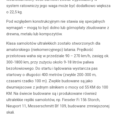
system ratowniczy jego waga może być dodatkowo większa
o 22,5 kg.
Pod względem konstrukcyjnym nie stawia się specjalnych
wymagań – mogą to być dolno lub górnopłaty zbudowane z
drewna, metalu lub kompozytów.
Klasa samolotów ultralekkich zostało stworzonych dla
amatorskiego (niekomercyjnego) latania. Prędkość
przelotowa waha się w przedziale 90 – 270 km/h, zasięg ok.
300-1800 km, przy zużyciu około 9-18 litrów paliwa
bezołowiowego. Do startu i lądowania wystarcza pas
startowy o długości 400 metrów (zwykle 200-300 m,
czasami rzadko 100 m). Zwykle budowane są jako
dwumiejscowe z jednym silnikiem o mocy od 55 KM do 100
KM. Na świecie budowane są i produkowane również
ultralekkie repliki samolotów, np. Fieseler Fi 156 Storch,
Nieuport 11, Messerschmitt Bf 109, budowane zmniejszonej
skali.