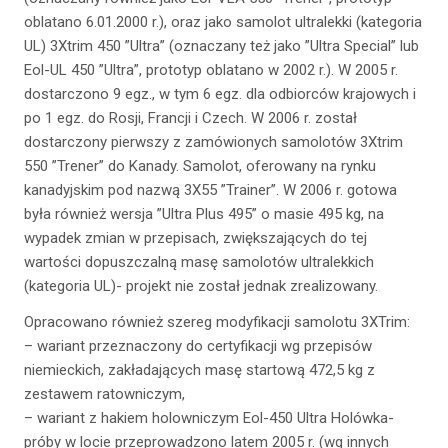
oblatano 6.01.2000 r.), oraz jako samolot ultralekki (kategoria
UL) 3Xtrim 450 ”Ultra” (oznaczany też jako ”Ultra Special” lub
Eol-UL 450 ”Ultra”, prototyp oblatano w 2002 r.). W 2005 r.
dostarczono 9 egz., w tym 6 egz. dla odbiorców krajowych i
po 1 egz. do Rosji, Francji i Czech. W 2006 r. został
dostarczony pierwszy z zamówionych samolotów 3Xtrim
550 ”Trener” do Kanady. Samolot, oferowany na rynku
kanadyjskim pod nazwą 3X55 ”Trainer”. W 2006 r. gotowa
była również wersja ”Ultra Plus 495” o masie 495 kg, na
wypadek zmian w przepisach, zwiększających do tej
wartości dopuszczalną masę samolotów ultralekkich
(kategoria UL)- projekt nie został jednak zrealizowany.
Opracowano również szereg modyfikacji samolotu 3XTrim:
– wariant przeznaczony do certyfikacji wg przepisów
niemieckich, zakładających masę startową 472,5 kg z
zestawem ratowniczym,
– wariant z hakiem holowniczym Eol-450 Ultra Holówka-
próby w locie przeprowadzono latem 2005 r. (wg innych