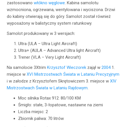
zastosowano
włókno węglowe
. Kabina samolotu
wzmocniona, ogrzewana, wentylowana i wyciszona. Drzwi
do kabiny otwierają się do góry. Samolot został również
wyposażony w balistyczny system ratunkowy.
Samolot produkowany w 3 wersjach:
Ultra (ULA – Ultra Light Aircraft)
Ultra+ (AULA – Advanced Ultra light Aircraft)
Trener (VLA – Very Light Aircraft)
Na samolocie 3Xtrim
Krzysztof Wieczorek
zajął w
2004
1.
miejsce w
XVI Mistrzostwach Świata w Lataniu Precyzyjnym
i w załodze z Krzysztofem Skrętowiczem 3. miejsce w
XIV
Mistrzostwach Świata w Lataniu Rajdowym
.
Moc silnika Rotax 912: 80/100 KM
Śmigło: stałe, 3-łopatowe, nastawne na ziemi
Liczba miejsc: 2
Zbiornik paliwa: 70 litrów