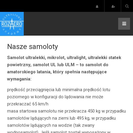
Nasze samoloty
Samolot ultralekki, mikrolot, ultralight, ultralekki statek
powietrzny, samolot UL lub ULM – to samolot do
amatorskiego latania, który spełnia następujące
wymagania:
prędkość przeciągnięcia lub minimalna prędkość lotu
poziomego w konfiguracji do lądowania nie może
przekraczać 65 km/h
masa startowa samolotu nie przekracza 450 kg w przypadku
samolotów lądujących na ziemi lub 495 kg, w przypadku
samolotów lądujących na wodzie (tak zwany
wodnosamolot). Jeśli samolot został wyposażony w