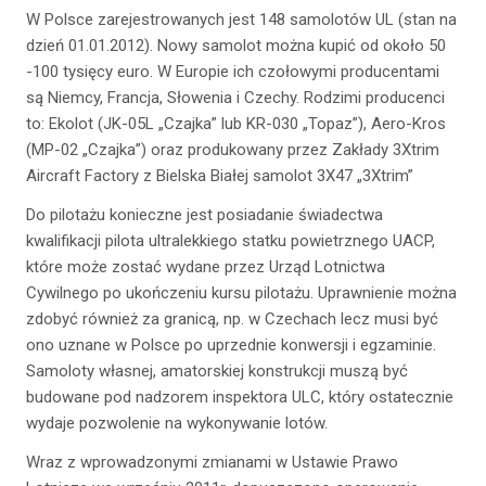
W Polsce zarejestrowanych jest 148 samolotów UL (stan na
dzień 01.01.2012). Nowy samolot można kupić od około 50
-100 tysięcy euro. W Europie ich czołowymi producentami
są Niemcy, Francja, Słowenia i Czechy. Rodzimi producenci
to: Ekolot (JK-05L „Czajka” lub KR-030 „Topaz”), Aero-Kros
(MP-02 „Czajka”) oraz produkowany przez Zakłady 3Xtrim
Aircraft Factory z Bielska Białej samolot 3X47 „3Xtrim”
Do pilotażu konieczne jest posiadanie świadectwa
kwalifikacji pilota ultralekkiego statku powietrznego UACP,
które może zostać wydane przez Urząd Lotnictwa
Cywilnego po ukończeniu kursu pilotażu. Uprawnienie można
zdobyć również za granicą, np. w Czechach lecz musi być
ono uznane w Polsce po uprzednie konwersji i egzaminie.
Samoloty własnej, amatorskiej konstrukcji muszą być
budowane pod nadzorem inspektora ULC, który ostatecznie
wydaje pozwolenie na wykonywanie lotów.
Wraz z wprowadzonymi zmianami w Ustawie Prawo