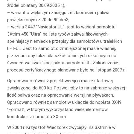
źródeł oblatany 30.09.2005 r.),
– wariant o większym zasięgu ze zbiornikiem paliwa
powiększonym z 70 do 90 dm3,
– wersja 3X47 ”Navigator UL”- jest to wariant samolotu
3Xtrim 450 ”Ultra” na listę typów zakwalifikowanych,
spełniajacy niemieckie przepisy dla samolotów ultralekkich
LFT-UL. Jest to samolot o zmniejszonej masie własnej,
przeznaczony także dla szkół lotniczych szkolących do
świadectwa kwalifikacji pilota samolotu UL. Zakończenie
procesu certyfikacyjnego planowane było na listopad 2007 r.
Opracowano również projekt wersji o masie startowej
zwiększonej do 600 kg. Pozwoliłoby to na zabranie większej
ilość paliwa oraz na opracowanie wersji na pływakach.
Opracowano również samolot w układzie dolnopłata 3X49
”Format”, w którym wykorzystano wiele elementów
konstrukcji z samolotu 3Xtrim.
W 2004 r. Krzysztof Wieczorek zwyciężył na 3Xtrimie w