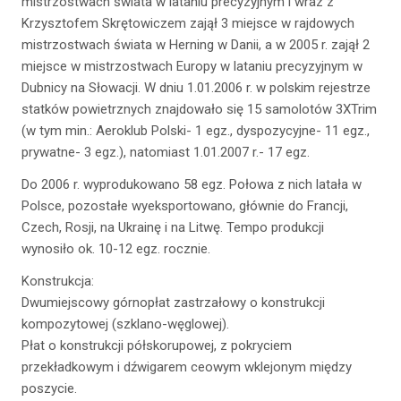
mistrzostwach świata w lataniu precyzyjnym i wraz z
Krzysztofem Skrętowiczem zajął 3 miejsce w rajdowych
mistrzostwach świata w Herning w Danii, a w 2005 r. zajął 2
miejsce w mistrzostwach Europy w lataniu precyzyjnym w
Dubnicy na Słowacji. W dniu 1.01.2006 r. w polskim rejestrze
statków powietrznych znajdowało się 15 samolotów 3XTrim
(w tym min.: Aeroklub Polski- 1 egz., dyspozycyjne- 11 egz.,
prywatne- 3 egz.), natomiast 1.01.2007 r.- 17 egz.
Do 2006 r. wyprodukowano 58 egz. Połowa z nich latała w
Polsce, pozostałe wyeksportowano, głównie do Francji,
Czech, Rosji, na Ukrainę i na Litwę. Tempo produkcji
wynosiło ok. 10-12 egz. rocznie.
Konstrukcja:
Dwumiejscowy górnopłat zastrzałowy o konstrukcji
kompozytowej (szklano-węglowej).
Płat o konstrukcji półskorupowej, z pokryciem
przekładkowym i dźwigarem ceowym wklejonym między
poszycie.