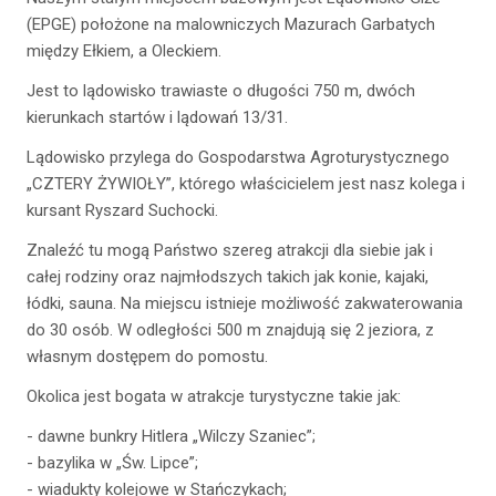
(EPGE) położone na malowniczych Mazurach Garbatych
między Ełkiem, a Oleckiem.
Jest to lądowisko trawiaste o długości 750 m, dwóch
kierunkach startów i lądowań 13/31.
Lądowisko przylega do Gospodarstwa Agroturystycznego
„CZTERY ŻYWIOŁY”, którego właścicielem jest nasz kolega i
kursant Ryszard Suchocki.
Znaleźć tu mogą Państwo szereg atrakcji dla siebie jak i
całej rodziny oraz najmłodszych takich jak konie, kajaki,
łódki, sauna. Na miejscu istnieje możliwość zakwaterowania
do 30 osób. W odległości 500 m znajdują się 2 jeziora, z
własnym dostępem do pomostu.
Okolica jest bogata w atrakcje turystyczne takie jak:
- dawne bunkry Hitlera „Wilczy Szaniec”;
- bazylika w „Św. Lipce”;
- wiadukty kolejowe w Stańczykach;